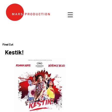
Final Cut
Kestik!