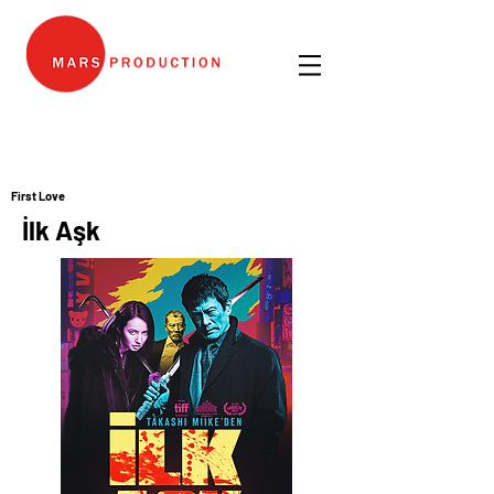
First Love
İlk Aşk