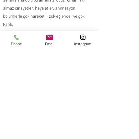
almaz cinayetler, hayaletler, animasyon
bölümlerle çok hareketli, çok eğlenceli ve çok
kanlı.
Phone
Email
Instagram
Yönetmen: Takashi Miike
Oyuncular: Becky, Sakurako Konishi, Masataka
Kubota
Ülke: Japonya, Birleşik Krallık
Dağıtım: Başka Sinema Dağıtım
Yapım: Muneyuki Kii, Misako Saka, Jeremy
Thomas
İthalat: Mars Prodüksiyon
Previous
Next
2019 | Komedi - Romantik - Suç | 108’ | Japonca;
Türkçe altyazılı | 13 Mart 2020