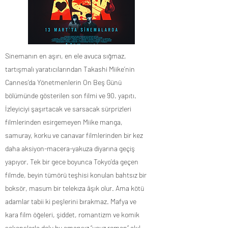
Sinemanın en aşırı, en ele avuca sığmaz,
tartışmalı yaratıcılarından Takashi Miike’nin
Cannes’da Yönetmenlerin On Beş Günü
bölümünde gösterilen son filmi ve 90. yapıtı.
İzleyiciyi şaşırtacak ve sarsacak sürprizleri
filmlerinden esirgemeyen Miike manga,
samuray, korku ve canavar filmlerinden bir kez
daha aksiyon-macera-yakuza diyarına geçiş
yapıyor. Tek bir gece boyunca Tokyo’da geçen
filmde, beyin tümörü teşhisi konulan bahtsız bir
boksör, masum bir telekıza âşık olur. Ama kötü
adamlar tabii ki peşlerini bırakmaz. Mafya ve
kara film öğeleri, şiddet, romantizm ve komik
sekanslarla dolu bu amansız “ucuz roman” akıl