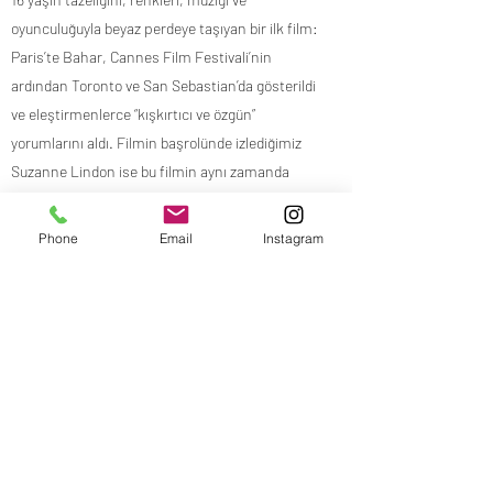
oyunculuğuyla beyaz perdeye taşıyan bir ilk film:
Paris’te Bahar, Cannes Film Festivali’nin
ardından Toronto ve San Sebastian’da gösterildi
ve eleştirmenlerce “kışkırtıcı ve özgün”
yorumlarını aldı. Filmin başrolünde izlediğimiz
Suzanne Lindon ise bu filmin aynı zamanda
yazar ve yönetmeni.
Phone
Email
Instagram
Yönetmen: Suzanne Lindon
Oyuncular: Suzanne Lindon, Arnaud Valois,
Frédéric Pierrot
Ülke: Fransa
Dağıtım: Başka Sinema Dağıtım
Yapım: Caroline Bonmarchand
İthalat: Mars Prodüksiyon