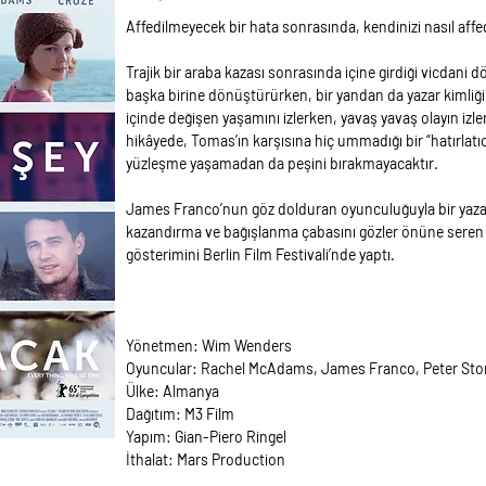
Affedilmeyecek bir hata sonrasında, kendinizi nasıl affe
Trajik bir araba kazası sonrasında içine girdiği vicdani 
başka birine dönüştürürken, bir yandan da yazar kimliğin
içinde değişen yaşamını izlerken, yavaş yavaş olayın izle
hikâyede, Tomas’ın karşısına hiç ummadığı bir “hatırlatıc
yüzleşme yaşamadan da peşini bırakmayacaktır.
James Franco’nun göz dolduran oyunculuğuyla bir yaz
kazandırma ve bağışlanma çabasını gözler önüne seren ‘H
gösterimini Berlin Film Festivali’nde yaptı.
Yönetmen: Wim Wenders
Oyuncular: Rachel McAdams, James Franco, Peter St
Ülke: Almanya
Dağıtım: M3 Film
Yapım: Gian-Piero Ringel
İthalat: Mars Production