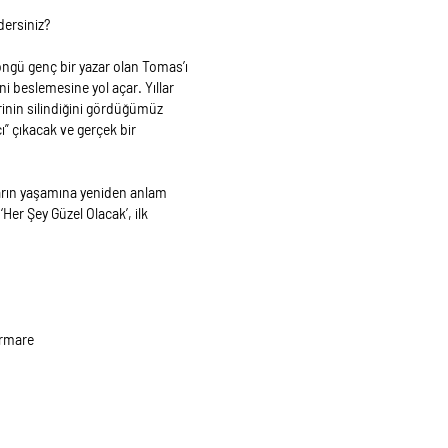
dersiniz?
döngü genç bir yazar olan Tomas’ı
i beslemesine yol açar. Yıllar
rinin silindiğini gördüğümüz
ı” çıkacak ve gerçek bir
arın yaşamına yeniden anlam
er Şey Güzel Olacak’, ilk
ormare