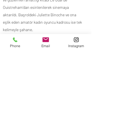
Ouistreham‘dan esinlenilerek sinemaya
aktarıldı. Başroldeki Juliette Binoche ve ona
eşlik eden amatör kadın oyuncu kadrosu ise tek
kelimeyle şahane.
Phone
Email
Instagram
Yönetmen: Emmanuel Carrère
Oyuncular: Juliette Binoche, Hélène Lambert,
Léa Carne, Emily Madeleine
Ülke: Fransa
Dağıtım: Başka Sinema Dağıtım
Yapım: Emmanuel Carrère, Olivier Delbosc
İthalat: Mars Prodüksiyon
Previous
Next
2021 | Dram | 106' | Fransızca; Türkçe altyazılı | 21
Ocak 2022