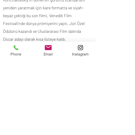
yeniden yaratmak için kare formatta ve siyah-
beyaz çektiği bu son filmi, Venedik Film
Festivali’nde dünya prömiyerini yaptı, Jüri Özel
Ödülünü kazandı ve Uluslararası Film dalında
Oscar adayı olarak kısa listeye kaldı.
Phone
Email
Instagram
Yönetmen: Andrey Konchalovskiy
Oyuncular: Yuliya Vysotskaya, Vladislav
Komarov, Andrey Gusev
Ülke: Rusya
Dağıtım: Başka Sinema Dağıtım
Yapım: Andrey Konchalovskiy, Alisher Usmanov
İthalat: Mars Prodüksiyon
Previous
Next
2020 | Dram - Tarih | 121' | Rusça; Türkçe altyazılı