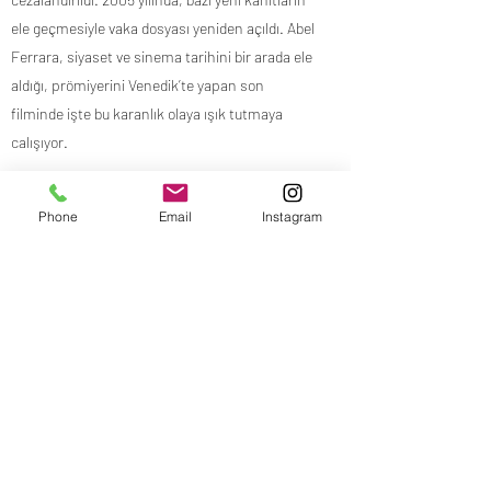
ele geçmesiyle vaka dosyası yeniden açıldı. Abel
Ferrara, siyaset ve sinema tarihini bir arada ele
aldığı, prömiyerini Venedik’te yapan son
filminde işte bu karanlık olaya ışık tutmaya
calışıyor.
Phone
Email
Instagram
Yönetmen: Abel Ferrara
Oyuncular: Willem Dafoe, Riccardo Scamarcio,
Ninetto Davoli
Ülke: Fransa, Belçika, İtalya
Dağıtım: M3 Film
Yapım: Thierry Lounas, Conchita Airoldi,
Joseph Rouschop
İthalat: Mars Prodüksiyon