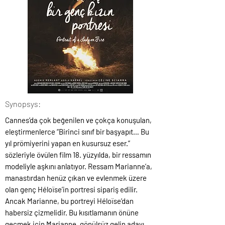
Synopsys:
Cannes’da çok beğenilen ve çokça konuşulan,
eleştirmenlerce “Birinci sınıf bir başyapıt… Bu
yıl prömiyerini yapan en kusursuz eser.”
sözleriyle övülen film 18. yüzyılda, bir ressamın
modeliyle aşkını anlatıyor. Ressam Marianne’a,
manastırdan henüz çıkan ve evlenmek üzere
olan genç Héloïse’in portresi sipariş edilir.
Ancak Marianne, bu portreyi Héloïse’dan
habersiz çizmelidir. Bu kısıtlamanın önüne
geçmek için Marianne, gönülsüz gelin adayı