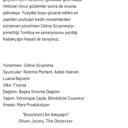
Héloïse’ı önce gözlemler sonra da onunla
yakınlaşır. Yüzyıllar boyu gözardı edilen ve
yapıtları unutulan kadın ressamlardan
esinlenen yönetmen Céline Sciamma’yı
yönettiği Tomboy ve senaryosunu yazdığı
Kabakçığın Hayatı ile tanıyoruz.
Yönetmen: Céline Sciamma
Oyuncular: Noémie Merlant, Adèle Haenel,
Luàna Bajrami
Ülke: Fransa
Dağıtım: Başka Sinema Dağıtım
Yapım: Véronique Cayla, Bénédicte Couvreur
İthalat: Mars Prodüksiyon
''Büyüleyici bir başyapıt''
Oliver Jones, The Observer